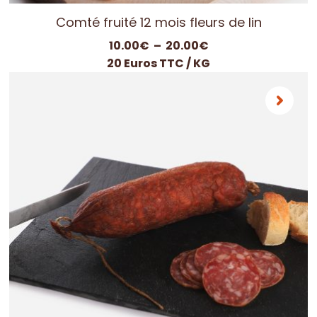
Comté fruité 12 mois fleurs de lin
Plage
10.00
€
–
20.00
€
de
20 Euros TTC / KG
prix :
10.00€
à
20.00€