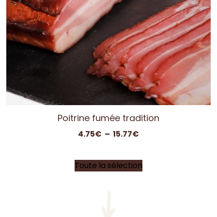
Poitrine fumée tradition
Plage
4.75
€
–
15.77
€
de
prix :
Toute la sélection
4.75€
à
15.77€