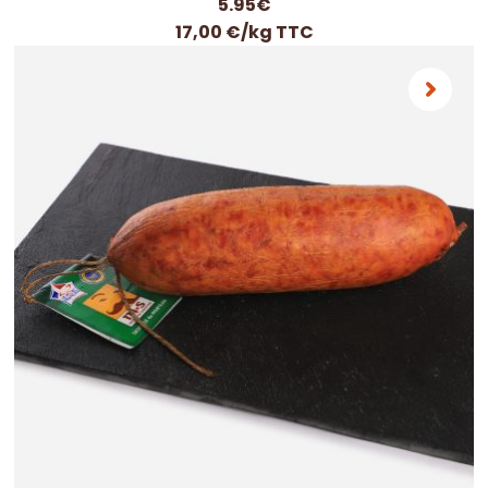
Saucisse de Morteau traditionnelle IGP, environ
430 g
7.74
€
18,00 €/kg TTC