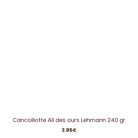
3.95
€
Nos fromages
Clic & collect
Vous habitez Morteau ou ses environs ?
Gagnez du temps avec notre service Clic &