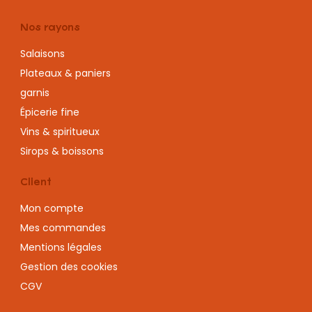
CGV
Le chalet Jacquet
Foire aux questions
Contactez-nous !
Clic & Collect
Livraison
Suivez-nous !
Facebook
Instagram
Pour votre santé, évitez de manger entre les repas :
www.mangerbouger.fr
© 2022 Chalet Jacquet — Web design
MCC