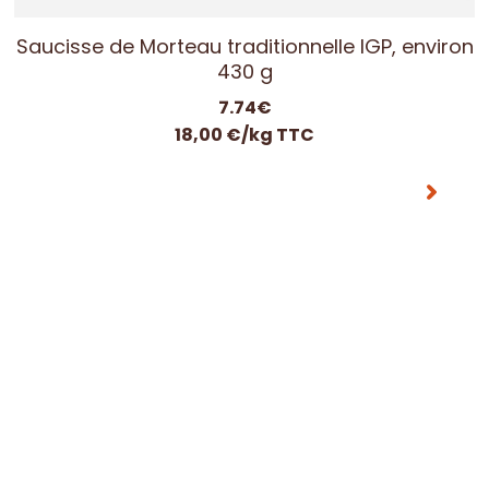
Saucisson montagnard 500g
25.00
€
50,00 €/kg TTC
Nos salaisons