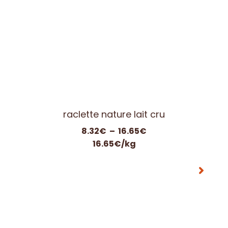
Cancoillotte Vin du Jura Lehmann 240 gr
3.95
€