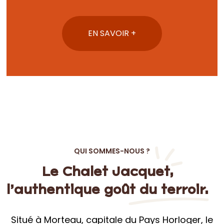
Situé à Morteau, capitale du Pays Horloger, le
Chalet Jacquet accueille depuis près de 30
ans une fervente clientèle, toujours plus
nombreuse, en terre gourmande et culturelle,
riche d’un savoir-faire traditionnel
incontestable, reconnu en France comme à
l’étranger. En juillet 2021, Yanis Paget reprend la
direction du Chalet Jacquet dans une
transition tout en douceur et bienveillance,
succédant ainsi à Martine et Michel Jacquet,
fondateurs de Morteau Saucisse en 1988, et
repreneurs en 1994 du fameux chalet à
l’enseigne historique. C’est donc avec la
passion de sa région et des saveurs de la
Franche-Comté que le jeune entrepreneur
désire mettre en lumière les produits