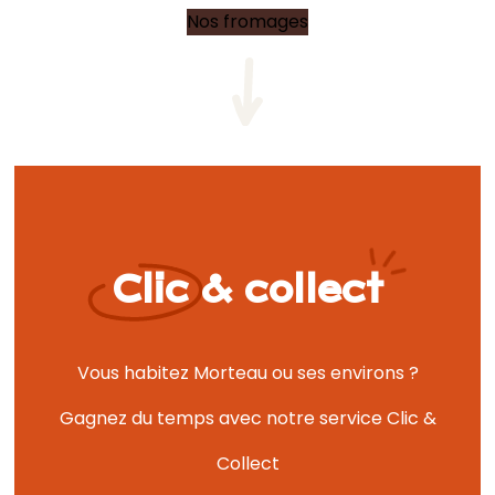
Collect
EN SAVOIR +
QUI SOMMES-NOUS ?
Le Chalet Jacquet,
l’authentique goût du terroir.