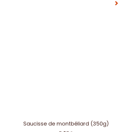
Saucisse de montbéliard (350g)
5.95
€
17,00 €/kg TTC