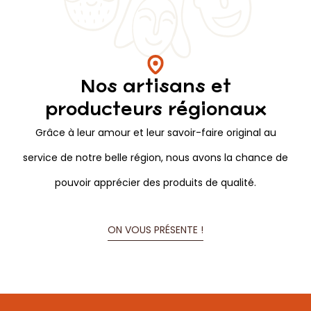
Le Chalet Jacquet
Produits du terroir Franc-Comtois
Route de Pontarlier - 25500 MORTEAU
9 La Gauffre - 25300 La Cluse-et-Mijoux
Magasins ouvert 7jours/7 de 9h à 19h non-stop