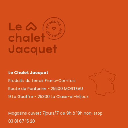
03 81 67 15 20
Nos rayons
Salaisons
Plateaux & paniers
garnis
Épicerie fine
Vins & spiritueux
Sirops & boissons
Client
Mon compte
Mes commandes
Mentions légales
Gestion des cookies