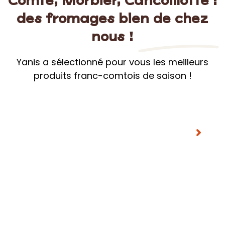
raclette nature lait cru
Plage
8.32
€
–
16.65
€
de
16.65€/kg
prix :
8.32€
à
16.65€