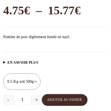
Plage
4.75
€
–
15.77
€
de
Poitrine de porc légèrement fumée en tuyé.
prix :
4.75€
EN SAVOIR PLUS
à
15.77
-
+
AJOUTER AU PANIER
quantité de Poitrine fumée tradition