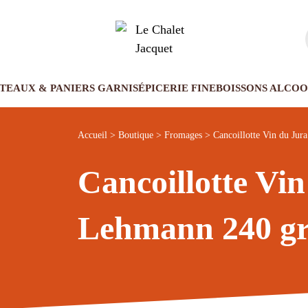
TEAUX & PANIERS GARNIS
ÉPICERIE FINE
BOISSONS ALCOO
Accueil
>
Boutique
>
Fromages
> Cancoillotte Vin du Jur
Cancoillotte Vi
Lehmann 240 g