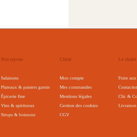
Nos rayons
Client
Le chalet
Salaisons
Mon compte
Foire aux
Plateaux & paniers garnis
Mes commandes
Contactez
Épicerie fine
Mentions légales
Clic & Co
Vins & spiritueux
Gestion des cookies
Livraison
Sirops & boissons
CGV