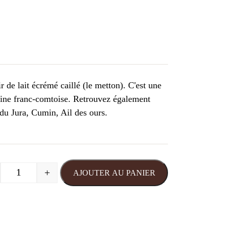
r de lait écrémé caillé (le metton). C'est une
sine franc-comtoise. Retrouvez également
 du Jura, Cumin, Ail des ours.
+
AJOUTER AU PANIER
quantité de Cancoillotte Vin du Jura Lehmann 240 gr