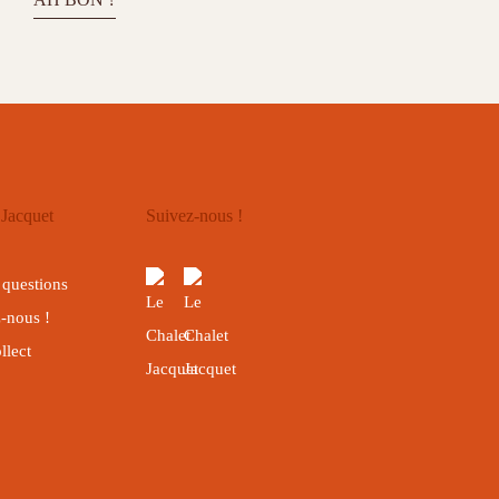
 Jacquet
Suivez-nous !
 questions
-nous !
llect