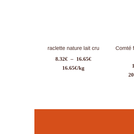
raclette nature lait cru
Comté f
Plage
8.32
€
–
16.65
€
de
16.65€/kg
prix :
20
8.32€
à
16.65€