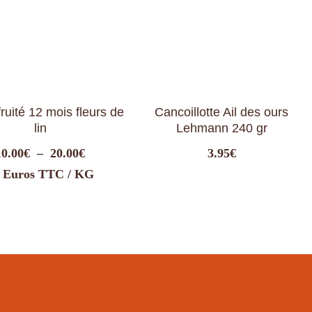
ruité 12 mois fleurs de
Cancoillotte Ail des ours
lin
Lehmann 240 gr
Plage
10.00
€
–
20.00
€
3.95
€
de
 Euros TTC / KG
prix :
10.00€
à
20.00€