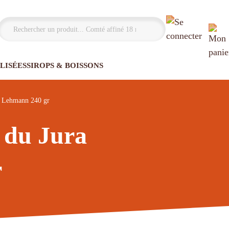
LISÉES
SIROPS & BOISSONS
a Lehmann 240 gr
n du Jura
r