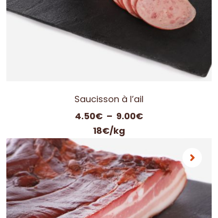
Saucisson à l’ail
Plage
4.50
€
–
9.00
€
de
18€/kg
prix :
4.50€
à
9.00€