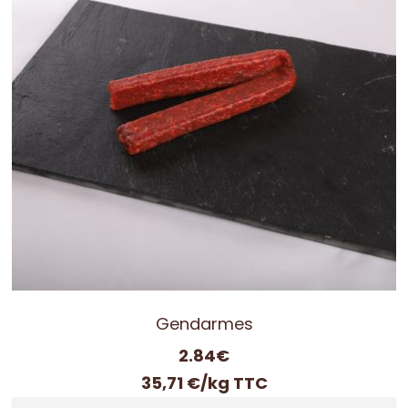
15.77€
Gendarmes
2.84
€
35,71 €/kg TTC