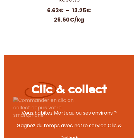
Plage
6.63
€
–
13.25
€
de
26.50€/kg
prix :
6.63€
à
13.25€
Clic & collect
Vous habitez Morteau ou ses environs ?
Gagnez du temps avec notre service Clic &