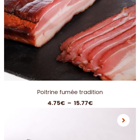
Poitrine fumée tradition
Plage
4.75
€
–
15.77
€
de
prix :
4.75€
à