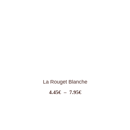
à
7.95€
La Rouget Burgonde
Plage
4.50
€
–
8.50
€