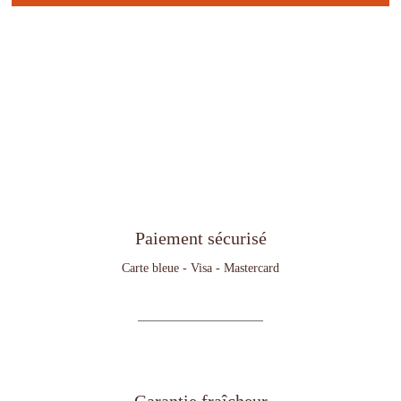
Garantie fraîcheur
Envoi sous vide par Chrono Fresh
pour les produits frais.
Délais de livraison
3 à 5 jours ouvrés
FOIRE AUX QUESTIONS