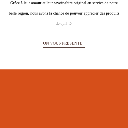
Le Chalet Jacquet
Produits du terroir Franc-Comtois
Route de Pontarlier - 25500 MORTEAU
9 La Gauffre - 25300 La Cluse-et-Mijoux
Magasins ouvert 7jours/7 de 9h à 19h non-stop
03 81 67 15 20
Nos rayons
Salaisons
Plateaux & paniers garnis