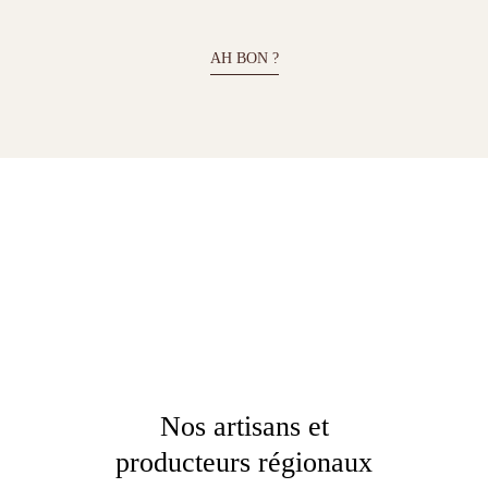
producteurs régionaux
Grâce à leur amour et leur savoir-faire original au service de notre
belle région, nous avons la chance de pouvoir apprécier des produits
de qualité.
ON VOUS PRÉSENTE !