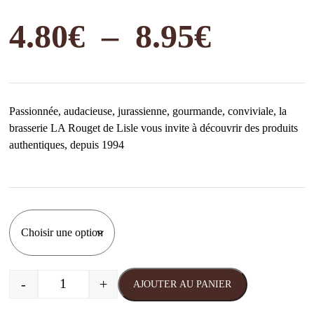
Plage
4.80
€
–
8.95
€
de
Passionnée, audacieuse, jurassienne, gourmande, conviviale, la
prix :
brasserie LA Rouget de Lisle vous invite à découvrir des produits
authentiques, depuis 1994
4.80€
à
8.95€
-
+
AJOUTER AU PANIER
quantité de La Rouget Griottines