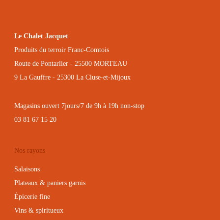
Épicerie fine
Vins & spiritueux
Sirops & boissons
Client
Mon compte
Mes commandes
Mentions légales
Gestion des cookies
CGV
Le chalet Jacquet
Foire aux questions
Contactez-nous !
Clic & Collect
Livraison