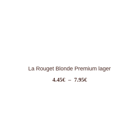
La Rouget Blanche
Plage
4.45
€
–
7.95
€
de
prix :
4.45€