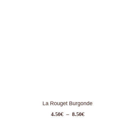
de
prix :
4.50€
à
8.50€
Clic & collect
Vous habitez Morteau ou ses environs ?
Gagnez du temps avec notre service Clic & Collect
EN SAVOIR +