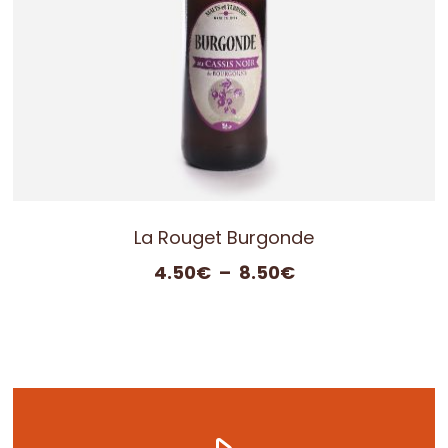
La Rouget Burgonde
Plage
4.50
€
–
8.50
€
de
prix :
4.50€
à
8.50€