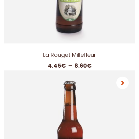
La Rouget Millefleur
Plage
4.45
€
–
8.60
€
de
prix :
4.45€
à
8.60€