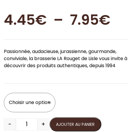
Pl
4.45
€
–
7.95
€
de
Passionnée, audacieuse, jurassienne, gourmande,
pri
conviviale, la brasserie LA Rouget de Lisle vous invite à
découvrir des produits authentiques, depuis 1994
4.
à
7.
-
+
AJOUTER AU PANIER
quantité de La Rouget Blanche