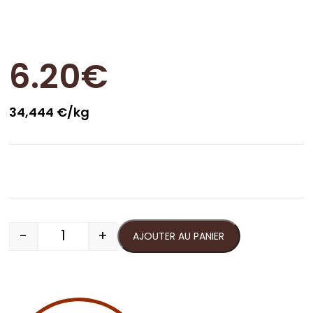
6.20
€
34,444 €/kg
-
+
AJOUTER AU PANIER
quantité de Terrine comtoise campagnarde 