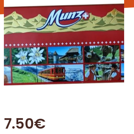
7.50
€