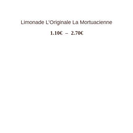
Limonade L’Originale La Mortuacienne
Plage
1.10
€
–
2.70
€
de
prix :
1.10€
à
2.70€