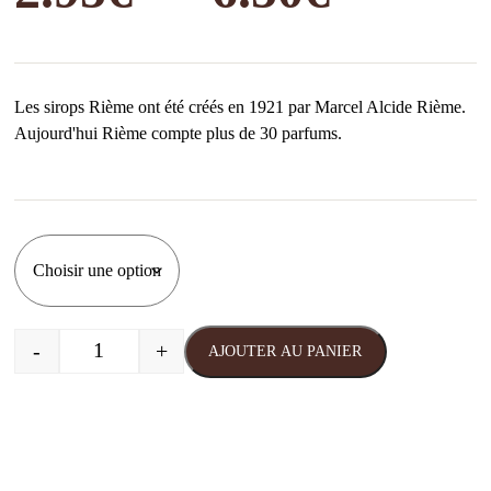
de
Les sirops Rième ont été créés en 1921 par Marcel Alcide Rième.
prix :
Aujourd'hui Rième compte plus de 30 parfums.
2.95€
à
-
+
AJOUTER AU PANIER
quantité de Sirop de Fraise Rieme
6.50€