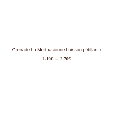
Grenade La Mortuacienne boisson pétillante
Plage
1.10
€
–
2.70
€
de
prix :
1.10€
à
2.70€