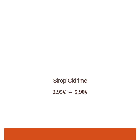
Sirop Cidrime
Plage
2.95
€
–
5.90
€
de
prix :
2.95€
à
5.90€